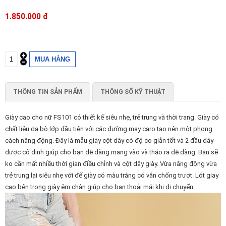
1.850.000 đ
THÔNG TIN SẢN PHẨM
THÔNG SỐ KỸ THUẬT
Giày cao cho nữ FS101 có thiết kế siêu nhẹ, trẻ trung và thời trang. Giày có
chất liệu da bò lớp đầu tiên với các đường may caro tạo nên một phong
cách năng động. Đây là mẫu giày cột dây có độ co giản tốt và 2 đầu dây
được cố định giúp cho bạn dễ dàng mang vào và tháo ra dễ dàng. Bạn sẽ
ko cần mất nhiều thời gian điều chỉnh và cột dây giày. Vừa năng động vừa
trẻ trung lại siêu nhẹ với đế giày có màu trắng có vân chống trượt. Lót giay
cao bên trong giày êm chân giúp cho bạn thoải mái khi di chuyển